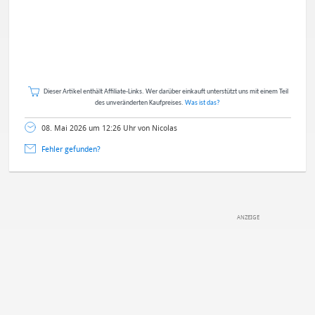
Dieser Artikel enthält Affiliate-Links. Wer darüber einkauft unterstützt uns mit einem Teil
des unveränderten Kaufpreises.
Was ist das?
08. Mai 2026 um 12:26 Uhr von Nicolas
Fehler gefunden?
DEINE ANMERKUNG ZUM ARTIKEL
Mit Absendung stimmst du unseren