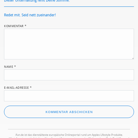
Dieser Unterhaltung fehlt Deine Stimme.
Redet mit. Seid nett zueinander!
KOMMENTAR
*
NAME
*
E-MAIL-ADRESSE
*
ifun.de ist das dienstälteste europäische Onlineportal rund um Apples Lifestyle-Produkte.