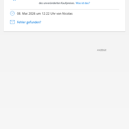
des unveränderten Kaufpreises.
Was ist das?
08. Mai 2026 um 12:22 Uhr von Nicolas
Fehler gefunden?
DEINE ANMERKUNG ZUM ARTIKEL
Mit Absendung stimmst du unseren
Datenschutzbestimmungen
zu