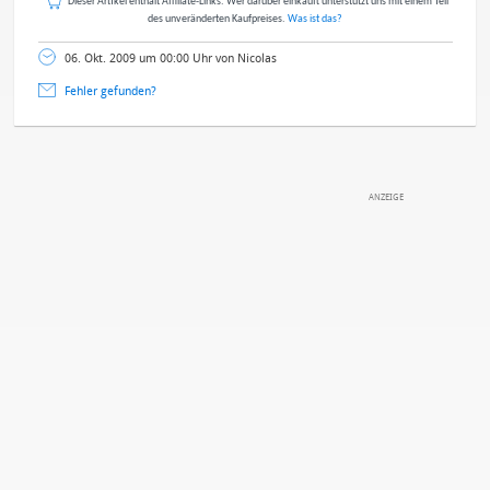
Dieser Artikel enthält Affiliate-Links. Wer darüber einkauft unterstützt uns mit einem Teil
des unveränderten Kaufpreises.
Was ist das?
06. Okt. 2009 um 00:00 Uhr von Nicolas
Fehler gefunden?
DEINE ANMERKUNG ZUM ARTIKEL
Mit Absendung stimmst du unseren
Datenschutzbestimmungen
zu