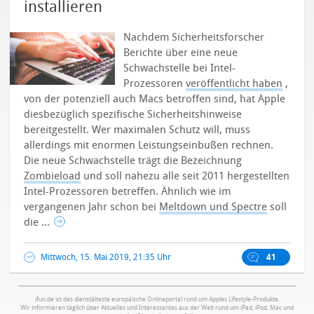
installieren
Nachdem Sicherheitsforscher
Berichte über eine neue
Schwachstelle bei Intel-
Prozessoren
veröffentlicht haben
,
von der potenziell auch Macs betroffen sind, hat Apple
diesbezüglich spezifische Sicherheitshinweise
bereitgestellt. Wer maximalen Schutz will, muss
allerdings mit enormen Leistungseinbußen rechnen.
Die neue Schwachstelle trägt die Bezeichnung
Zombieload
und soll nahezu alle seit 2011 hergestellten
Intel-Prozessoren betreffen. Ähnlich wie im
vergangenen Jahr schon bei
Meltdown und Spectre
soll
die ...
Mittwoch, 15. Mai 2019, 21:35 Uhr
41
ifun.de ist das dienstälteste europäische Onlineportal rund um Apples Lifestyle-Produkte.
Wir informieren täglich über Aktuelles und Interessantes aus der Welt rund um iPad, iPod, Mac und