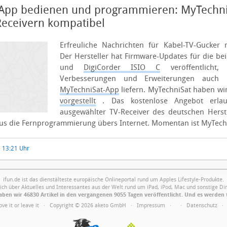
 App bedienen und programmieren: MyTechniS
Receivern kompatibel
Erfreuliche Nachrichten für Kabel-TV-Gucker m
Der Hersteller hat Firmware-Updates für die b
und
DigiCorder ISIO C
veröffentlicht,
Verbesserungen und Erweiterungen auch U
MyTechniSat-App
liefern. MyTechniSat haben wi
vorgestellt
. Das kostenlose Angebot erlau
ausgewählter TV-Receiver des deutschen Herst
s die Fernprogrammierung übers Internet. Momentan ist MyTechni
, 13:21 Uhr
ifun.de ist das dienstälteste europäische Onlineportal rund um Apples Lifestyle-Produkte.
ich über Aktuelles und Interessantes aus der Welt rund um iPad, iPod, Mac und sonstige Din
ben wir 46830 Artikel in den vergangenen 9055 Tagen veröffentlicht. Und es werden 
Love it or leave it · Copyright © 2026 aketo GmbH ·
Impressum
·
·
Datenschutz