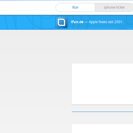
ifun
iphone-ticker
ifun.de
— Apple News seit 2001.