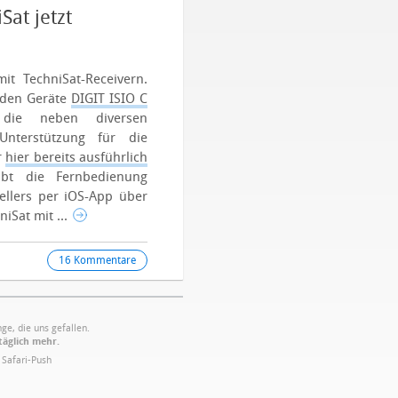
at jetzt
it TechniSat-Receivern.
eiden Geräte
DIGIT ISIO C
 die neben diversen
nterstützung für die
r
hier bereits ausführlich
bt die Fernbedienung
ellers per iOS-App über
Sat mit ...
16 Kommentare
ge, die uns gefallen.
täglich mehr.
·
Safari-Push