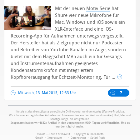
Mit der neuen
Motiv-Serie
hat
Shure vier neue Mikrofone für
Mac, Windows und iOS sowie ein
XLR-Interface und eine iOS-
Recording-App für Aufnahmen unterwegs vorgestellt.
Der Hersteller hat als Zielgruppe nicht nur Podcaster
und Betreiber von YouTube-Kanälen im Auge, sondern
bietet mit dem Flaggschiff MV5 auch ein für Gesangs-
und Instrumentenaufnahmen geeignetes
Kondensatormikrofon mit integriertem
Kopfhörerausgang für Echtzeit-Monitoring.
Für ...
Mittwoch, 13. Mai 2015, 12:33 Uhr
7
ifun.de ist das dienstälteste europäische Onlineportal rund um Apples Lifestyle-Produkte.
Wir informieren täglich über Aktuelles und Interessantes aus der Welt rund um iPad, iPod, Mac und
sonstige Dinge, die uns gefallen.
Insgesamt haben wir 46827 Artikel in den vergangenen 9054 Tagen veröffentlicht. Und es
werden täglich mehr.
ifun.de — Love it or leave it · Copyright © 2026 aketo
GmbH ·
Impressum
·
·
Datenschutz
·
Safari-Push