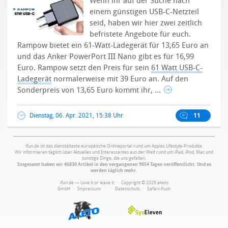
Wenn ihr auf der Suche nach
einem günstigen USB-C-Netzteil
seid, haben wir hier zwei zeitlich
befristete Angebote für euch.
Rampow bietet ein 61-Watt-Ladegerät für 13,65 Euro an
und das Anker PowerPort III Nano gibt es für 16,99
Euro. Rampow setzt den Preis für sein
61 Watt USB-C-
Ladegerät
normalerweise mit 39 Euro an. Auf den
Sonderpreis von 13,65 Euro kommt ihr, ...
Dienstag, 06. Apr. 2021, 15:38 Uhr
11
ifun.de ist das dienstälteste europäische Onlineportal rund um Apples Lifestyle-Produkte.
Wir informieren täglich über Aktuelles und Interessantes aus der Welt rund um iPad, iPod, Mac und
sonstige Dinge, die uns gefallen.
Insgesamt haben wir 46830 Artikel in den vergangenen 9054 Tagen veröffentlicht. Und es
werden täglich mehr.
ifun.de — Love it or leave it · Copyright © 2026 aketo
GmbH ·
Impressum
·
·
Datenschutz
·
Safari-Push