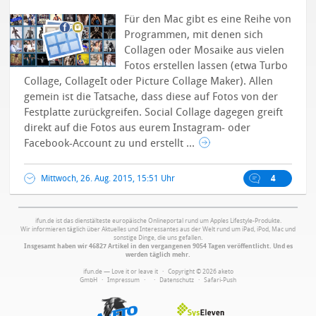
Für den Mac gibt es eine Reihe von
Programmen, mit denen sich
Collagen oder Mosaike aus vielen
Fotos erstellen lassen (etwa Turbo
Collage, CollageIt oder Picture Collage Maker). Allen
gemein ist die Tatsache, dass diese auf Fotos von der
Festplatte zurückgreifen. Social Collage dagegen greift
direkt auf die Fotos aus eurem Instagram- oder
Facebook-Account zu und erstellt ...
Mittwoch, 26. Aug. 2015, 15:51 Uhr
4
ifun.de ist das dienstälteste europäische Onlineportal rund um Apples Lifestyle-Produkte.
Wir informieren täglich über Aktuelles und Interessantes aus der Welt rund um iPad, iPod, Mac und
sonstige Dinge, die uns gefallen.
Insgesamt haben wir 46827 Artikel in den vergangenen 9054 Tagen veröffentlicht. Und es
werden täglich mehr.
ifun.de — Love it or leave it · Copyright © 2026 aketo
GmbH ·
Impressum
·
·
Datenschutz
·
Safari-Push