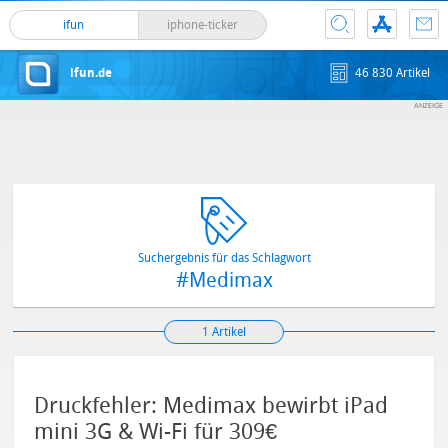
ifun
iphone-ticker
ifun.de
46 830 Artikel
Suchergebnis für das Schlagwort
#Medimax
1 Artikel
Druckfehler: Medimax bewirbt iPad
mini 3G & Wi-Fi für 309€