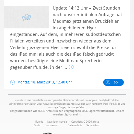
Update 14:12 Uhr – Zwei Stunden
nach unserer initialen Anfrage hat
Medimax jetzt einen Druckfehler
im abgebildeten Flyer
eingestanden. Auf dem, in mehreren südostdeutschen
Filialen verteilten und inzwischen wieder aus dem
Verkehr gezogenen Flyer seien sowohl die Preise für
das iPad mini als auch die des iPad falsch gedruckt
worden, bestätigte eine Medimax-Sprecherin
gegenüber ifun.de. In der ...
Montag, 18. März 2013, 12:40 Uhr
65
ifun.de ist das dienstälteste europäische Onlineportal rund um Apples Lifestyle-Produkte.
Wir informieren täglich über Aktuelles und Interessantes aus der Welt rund um iPad, iPod, Mac und
sonstige Dinge, die uns gefallen.
Insgesamt haben wir 46830 Artikel in den vergangenen 9056 Tagen veröffentlicht. Und es
werden täglich mehr.
ifun.de — Love it or leave it · Copyright © 2026 aketo
GmbH ·
Impressum
·
·
Datenschutz
·
Safari-Push