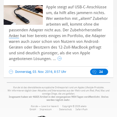
Apple steigt auf USB-C-Anschlüsse
um, da hilft alles jammern nichts.
Wer weiterhin mit „altem“ Zubehör
arbeiten will, kommt ohne die
passenden Adapter nicht aus.
Der Zubehörhersteller
Anker
hat hier bereits einiges im Portfolio, die Adapter
waren auch zuvor schon von Nutzern von Android-
Geräten oder Besitzern des 12-Zoll-MacBook gefragt
und sind deutlich günstiger, als die von Apple
angebotenen Lösungen. ...
Donnerstag, 03. Nov. 2016, 8:57 Uhr
24
ifun.de ist das dienstälteste europäische Onlineportal rund um Apples Lifestyle-Produkte.
Wir informieren täglich über Aktuelles und Interessantes aus der Welt rund um iPad, iPod, Mac und
sonstige Dinge, die uns gefallen.
Insgesamt haben wir 46825 Artikel in den vergangenen 9054 Tagen veröffentlicht. Und es
werden täglich mehr.
ifun.de — Love it or leave it · Copyright © 2026 aketo
GmbH ·
Impressum
·
·
Datenschutz
·
Safari-Push