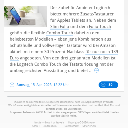
Der Zubehör-Anbieter Logitech
bietet mehrere Zusatz-Tastaturen
für Apples Tablets an. Neben dem
Slim Folio
und dem
Folio Touch
gehört die flexible
Combo Touch
dabei zu den
beliebtesten Modellen – eben jene Kombination aus
Schutzhülle und vollwertiger Tastatur wird bei Amazon
aktuell mit einem 30-Prozent-Nachlass
für nur noch 139
Euro
angeboten.
Von den drei genannten Modellen ist
die Logitech Combo Touch die Tastaturlösung mit der
umfangreichsten Ausstattung und bietet ...
Samstag, 15. Apr. 2023, 12:22 Uhr
30
ifun.de ist das dienstälteste europäische Onlineportal rund um Apples Lifestyle-Produkte.
Wir informieren täglich über Aktuelles und Interessantes aus der Welt rund um iPad, iPod, Mac und
sonstige Dinge, die uns gefallen.
Insgesamt haben wir 46830 Artikel in den vergangenen 9055 Tagen veröffentlicht. Und es
werden täglich mehr.
ifun.de — Love it or leave it · Copyright © 2026 aketo
GmbH ·
Impressum
·
·
Datenschutz
·
Safari-Push