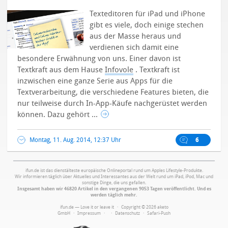
Texteditoren für iPad und iPhone
gibt es viele, doch einige stechen
aus der Masse heraus und
verdienen sich damit eine
besondere Erwähnung von uns. Einer davon ist
Textkraft aus dem Hause
Infovole
. Textkraft ist
inzwischen eine ganze Serie aus Apps für die
Textverarbeitung, die verschiedene Features bieten, die
nur teilweise durch In-App-Käufe nachgerüstet werden
können. Dazu gehört ...
Montag, 11. Aug. 2014, 12:37 Uhr
6
ifun.de ist das dienstälteste europäische Onlineportal rund um Apples Lifestyle-Produkte.
Wir informieren täglich über Aktuelles und Interessantes aus der Welt rund um iPad, iPod, Mac und
sonstige Dinge, die uns gefallen.
Insgesamt haben wir 46820 Artikel in den vergangenen 9053 Tagen veröffentlicht. Und es
werden täglich mehr.
ifun.de — Love it or leave it · Copyright © 2026 aketo
GmbH ·
Impressum
·
·
Datenschutz
·
Safari-Push