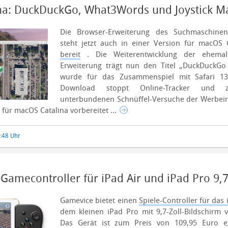
lina: DuckDuckGo, What3Words und Joystick 
Die Browser-Erweiterung des Suchmaschinen
steht jetzt auch in einer Version für macOS 
bereit
.
Die Weiterentwicklung der ehemal
Erweiterung trägt nun den Titel „DuckDuckGo 
wurde für das Zusammenspiel mit Safari 13 
Download stoppt Online-Tracker und ze
unterbundenen Schnüffel-Versuche der Werbein
für macOS Catalina vorbereitet ...
0:48 Uhr
Gamecontroller für iPad Air und iPad Pro 9,7
Gamevice bietet einen
Spiele-Controller für das 
dem kleinen iPad Pro mit 9,7-Zoll-Bildschirm
Das Gerät ist zum Preis von 109,95 Euro e