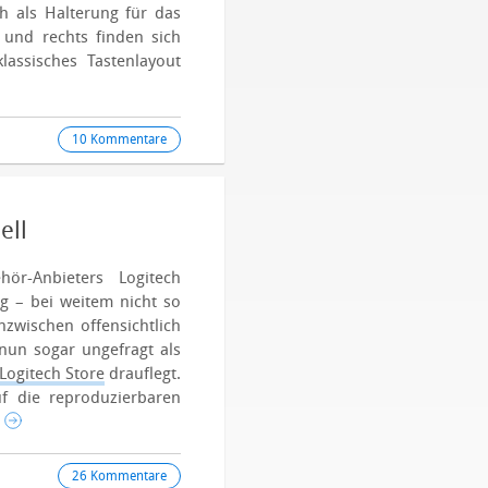
ch als Halterung für das
 und rechts finden sich
lassisches Tastenlayout
10 Kommentare
ell
hör-Anbieters Logitech
ig – bei weitem nicht so
nzwischen offensichtlich
 nun sogar ungefragt als
Logitech Store
drauflegt.
uf die reproduzierbaren
.
26 Kommentare