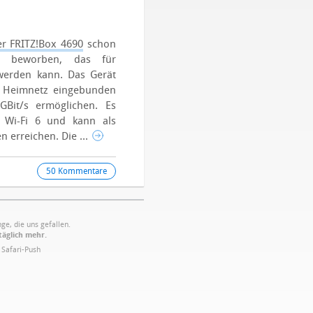
l
er FRITZ!Box 4690
schon
ll beworben, das für
werden kann. Das Gerät
s Heimnetz eingebunden
GBit/s ermöglichen. Es
d Wi-Fi 6 und kann als
n erreichen.
Die ...
50 Kommentare
ge, die uns gefallen.
täglich mehr.
·
Safari-Push