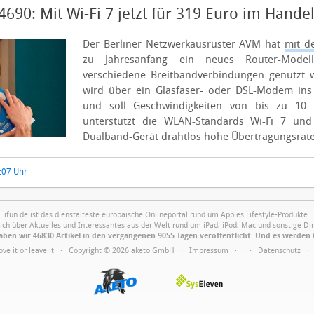
690: Mit Wi-Fi 7 jetzt für 319 Euro im Hande
Der Berliner Netzwerkausrüster AVM hat
mit d
zu Jahresanfang ein neues Router-Mode
verschiedene Breitbandverbindungen genutzt 
wird über ein Glasfaser- oder DSL-Modem in
und soll Geschwindigkeiten von bis zu 10 
unterstützt die WLAN-Standards Wi-Fi 7 un
Dualband-Gerät drahtlos hohe Übertragungsrate
9:07 Uhr
ifun.de ist das dienstälteste europäische Onlineportal rund um Apples Lifestyle-Produkte.
ich über Aktuelles und Interessantes aus der Welt rund um iPad, iPod, Mac und sonstige Din
ben wir 46830 Artikel in den vergangenen 9055 Tagen veröffentlicht. Und es werden 
Love it or leave it · Copyright © 2026 aketo GmbH ·
Impressum
·
·
Datenschutz