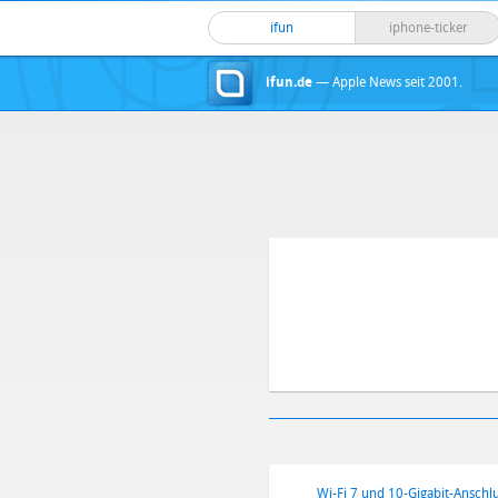
ifun
iphone-ticker
ifun.de
— Apple News seit 2001.
Wi-Fi 7 und 10-Gigabit-Anschl