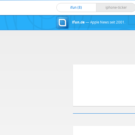
ifun (8)
iphone-ticker
ifun.de
— Apple News seit 2001.