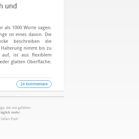
ch und
hr als 1000 Worte sagen.
ge ist eines davon. Die
ecke beschreiben die
 Halterung nimmt bis zu
uf, ist aus flexiblem
jeder glatten Oberfläche.
24 Kommentare
ge, die uns gefallen.
täglich mehr.
·
Safari-Push