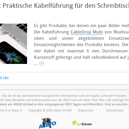
 Praktische Kabelführung für den Schreibtis
Es gibt Produkte, bei denen ein paar Bilder me
Die Kabelführung
CableDrop Multi
von Blueloun
oben und unten abgebildeten Einsatzzw
Einsatzmöglichkeiten des Produkts bestens.
Die
vier Kabel mit maximal 6 mm Durchmesser a
Kunststoff gefertigt und hält selbstklebend auf 
...
38 Uhr
ifun.de ist das dienstälteste europäische Onlineportal rund um Apples Lifestyle-Produkte.
ich über Aktuelles und Interessantes aus der Welt rund um iPad, iPod, Mac und sonstige Din
ben wir 46820 Artikel in den vergangenen 9053 Tagen veröffentlicht. Und es werden 
Love it or leave it · Copyright © 2026 aketo GmbH ·
Impressum
·
·
Datenschutz