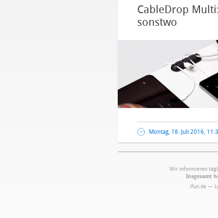
CableDrop Multi:
sonstwo
Montag, 18. Juli 2016, 11:
Wir informieren tägl
Insgesamt ha
ifun.de — 