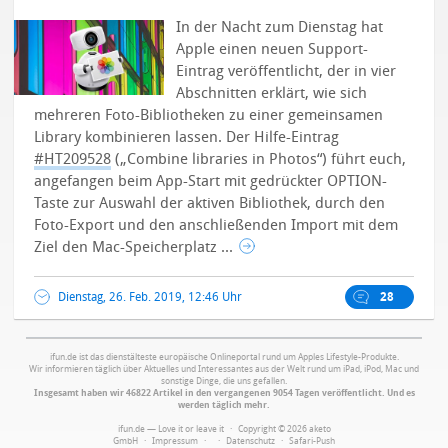
In der Nacht zum Dienstag hat
Apple einen neuen Support-
Eintrag veröffentlicht, der in vier
Abschnitten erklärt, wie sich
mehreren Foto-Bibliotheken zu einer gemeinsamen
Library kombinieren lassen.
Der Hilfe-Eintrag
#HT209528
(„Combine libraries in Photos“) führt euch,
angefangen beim App-Start mit gedrückter OPTION-
Taste zur Auswahl der aktiven Bibliothek, durch den
Foto-Export und den anschließenden Import mit dem
Ziel den Mac-Speicherplatz ...
Dienstag, 26. Feb. 2019, 12:46 Uhr
28
ifun.de ist das dienstälteste europäische Onlineportal rund um Apples Lifestyle-Produkte.
Wir informieren täglich über Aktuelles und Interessantes aus der Welt rund um iPad, iPod, Mac und
sonstige Dinge, die uns gefallen.
Insgesamt haben wir 46822 Artikel in den vergangenen 9054 Tagen veröffentlicht. Und es
werden täglich mehr.
ifun.de — Love it or leave it · Copyright © 2026 aketo
GmbH ·
Impressum
·
·
Datenschutz
·
Safari-Push