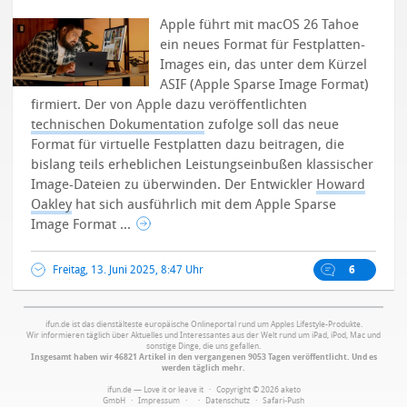
Apple führt mit macOS 26 Tahoe
ein neues Format für Festplatten-
Images ein, das unter dem Kürzel
ASIF (Apple Sparse Image Format)
firmiert. Der von Apple dazu veröffentlichten
technischen Dokumentation
zufolge soll das neue
Format für virtuelle Festplatten dazu beitragen, die
bislang teils erheblichen Leistungseinbußen klassischer
Image-Dateien zu überwinden. Der Entwickler
Howard
Oakley
hat sich ausführlich mit dem Apple Sparse
Image Format ...
Freitag, 13. Juni 2025, 8:47 Uhr
6
ifun.de ist das dienstälteste europäische Onlineportal rund um Apples Lifestyle-Produkte.
Wir informieren täglich über Aktuelles und Interessantes aus der Welt rund um iPad, iPod, Mac und
sonstige Dinge, die uns gefallen.
Insgesamt haben wir 46821 Artikel in den vergangenen 9053 Tagen veröffentlicht. Und es
werden täglich mehr.
ifun.de — Love it or leave it · Copyright © 2026 aketo
GmbH ·
Impressum
·
·
Datenschutz
·
Safari-Push