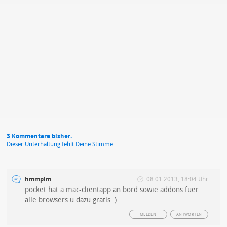
Mit Absendung stimmst du unseren
Datenschutzbestimmungen
zu
3 Kommentare bisher.
Dieser Unterhaltung fehlt Deine Stimme.
hmmplm
08.01.2013, 18:04 Uhr
pocket hat a mac-clientapp an bord sowie addons fuer
alle browsers u dazu gratis :)
MELDEN
ANTWORTEN