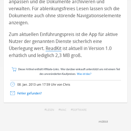
anpassen und die Dokumente archivieren und
verwalten. Für ablenkungsfreies Lesen lassen sich die
Dokumente auch ohne störende Navigationselemente
anzeigen.
Zum aktuellen Einführungspreis ist die App für aktive
Nutzer der genannten Dienste sicherlich eine
Überlegung wert.
ReadKit
ist aktuell in Version 1.0
erhätlich und lediglich 2,3 MB groß.
Dieser Artikel enthält Affiliate-Links. Wer darüber einkauft unterstützt uns mit einem Teil
des unveränderten Kaufpreises.
Was ist das?
08. Jan. 2013 um 17:59 Uhr von Chris
Fehler gefunden?
LESEN
MAC
SOFTWARE
DEINE ANMERKUNG ZUM ARTIKEL