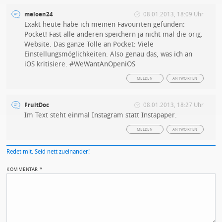
meloen24
08.01.2013, 18:09 Uhr
Exakt heute habe ich meinen Favouriten gefunden:
Pocket! Fast alle anderen speichern ja nicht mal die orig.
Website. Das ganze Tolle an Pocket: Viele
Einstellungsmöglichkeiten. Also genau das, was ich an
iOS kritisiere. #WeWantAnOpeniOS
MELDEN
ANTWORTEN
FruitDoc
08.01.2013, 18:27 Uhr
Im Text steht einmal Instagram statt Instapaper.
MELDEN
ANTWORTEN
Redet mit. Seid nett zueinander!
KOMMENTAR
*