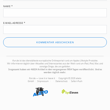
NAME
*
E-MAIL-ADRESSE
*
ifun.de ist das dienstälteste europäische Onlineportal rund um Apples Lifestyle-Produkte.
Wir informieren täglich über Aktuelles und Interessantes aus der Welt rund um iPad, iPod, Mac und
sonstige Dinge, die uns gefallen.
Insgesamt haben wir 46824 Artikel in den vergangenen 9054 Tagen veröffentlicht. Und es
werden täglich mehr.
ifun.de — Love it or leave it · Copyright © 2026 aketo
GmbH ·
Impressum
·
·
Datenschutz
·
Safari-Push