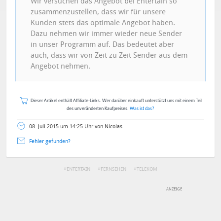
Wir versuchen das Angebot bei Entertain so
zusammenzustellen, dass wir für unsere
Kunden stets das optimale Angebot haben.
Dazu nehmen wir immer wieder neue Sender
in unser Programm auf. Das bedeutet aber
auch, dass wir von Zeit zu Zeit Sender aus dem
Angebot nehmen.
Dieser Artikel enthält Affiliate-Links. Wer darüber einkauft unterstützt uns mit einem Teil
des unveränderten Kaufpreises.
Was ist das?
08. Juli 2015 um 14:25 Uhr von Nicolas
Fehler gefunden?
ENTERTAIN
FERNSEHEN
TELEKOM
DEINE ANMERKUNG ZUM ARTIKEL