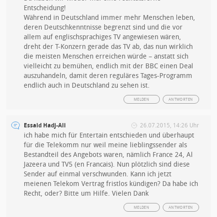
Entscheidung!
Während in Deutschland immer mehr Menschen leben,
deren Deutschkenntnisse begrenzt sind und die vor
allem auf englischsprachiges TV angewiesen wären,
dreht der T-Konzern gerade das TV ab, das nun wirklich
die meisten Menschen erreichen würde – anstatt sich
vielleicht zu bemühen, endlich mit der BBC einen Deal
auszuhandeln, damit deren reguläres Tages-Programm
endlich auch in Deutschland zu sehen ist.
MELDEN
ANTWORTEN
Essaid Hadj-Ali
26.07.2015, 14:26 Uhr
ich habe mich für Entertain entschieden und überhaupt
für die Telekomm nur weil meine lieblingssender als
Bestandteil des Angebots waren, nämlich France 24, Al
Jazeera und TV5 (en Francais). Nun plötzlich sind diese
Sender auf einmal verschwunden. Kann ich jetzt
meienen Telekom Vertrag fristlos kündigen? Da habe ich
Recht, oder? Bitte um Hilfe. Vielen Dank
MELDEN
ANTWORTEN