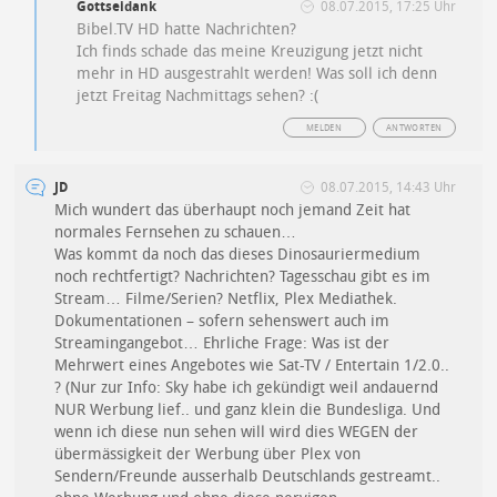
Gottseidank
08.07.2015, 17:25 Uhr
Bibel.TV HD hatte Nachrichten?
Ich finds schade das meine Kreuzigung jetzt nicht
mehr in HD ausgestrahlt werden! Was soll ich denn
jetzt Freitag Nachmittags sehen? :(
MELDEN
ANTWORTEN
JD
08.07.2015, 14:43 Uhr
Mich wundert das überhaupt noch jemand Zeit hat
normales Fernsehen zu schauen…
Was kommt da noch das dieses Dinosauriermedium
noch rechtfertigt? Nachrichten? Tagesschau gibt es im
Stream… Filme/Serien? Netflix, Plex Mediathek.
Dokumentationen – sofern sehenswert auch im
Streamingangebot… Ehrliche Frage: Was ist der
Mehrwert eines Angebotes wie Sat-TV / Entertain 1/2.0..
? (Nur zur Info: Sky habe ich gekündigt weil andauernd
NUR Werbung lief.. und ganz klein die Bundesliga. Und
wenn ich diese nun sehen will wird dies WEGEN der
übermässigkeit der Werbung über Plex von
Sendern/Freunde ausserhalb Deutschlands gestreamt..