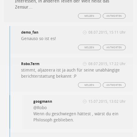
Interessen, in anderen Teilen der Welt heißt das
Zensur…
MELDEN
ANTWORTEN
demo_fan
08.07.2015, 15:11 Uhr
Genauso so ist es!
MELDEN
ANTWORTEN
Robo.Term
08.07.2015, 17:22 Uhr
stimmt, aljazeera ist ja auch für seine unabhängige
berichterstattung bekannt :P
MELDEN
ANTWORTEN
googmann
15.07.2015, 13:02 Uhr
@Robo
Wenn du geschwiegen hättest , wärst du ein
Philosoph geblieben.