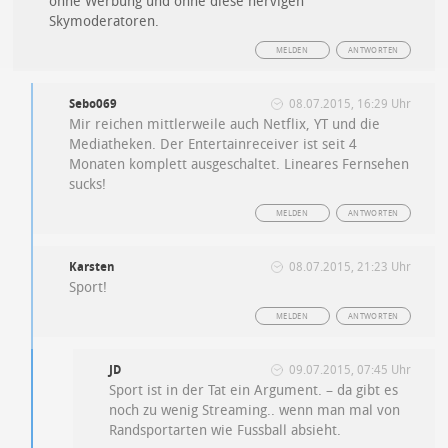
ohne Werbung und ohne diese nervigen
Skymoderatoren.
MELDEN
ANTWORTEN
Sebo069
08.07.2015, 16:29 Uhr
Mir reichen mittlerweile auch Netflix, YT und die
Mediatheken. Der Entertainreceiver ist seit 4
Monaten komplett ausgeschaltet. Lineares Fernsehen
sucks!
MELDEN
ANTWORTEN
Karsten
08.07.2015, 21:23 Uhr
Sport!
MELDEN
ANTWORTEN
JD
09.07.2015, 07:45 Uhr
Sport ist in der Tat ein Argument. – da gibt es
noch zu wenig Streaming.. wenn man mal von
Randsportarten wie Fussball absieht.