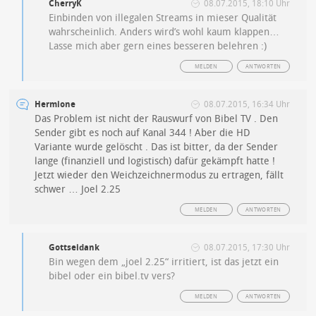
CherryK
08.07.2015, 18:10 Uhr
Einbinden von illegalen Streams in mieser Qualität
wahrscheinlich. Anders wird’s wohl kaum klappen…
Lasse mich aber gern eines besseren belehren :)
MELDEN
ANTWORTEN
Hermione
08.07.2015, 16:34 Uhr
Das Problem ist nicht der Rauswurf von Bibel TV . Den
Sender gibt es noch auf Kanal 344 ! Aber die HD
Variante wurde gelöscht . Das ist bitter, da der Sender
lange (finanziell und logistisch) dafür gekämpft hatte !
Jetzt wieder den Weichzeichnermodus zu ertragen, fällt
schwer … Joel 2.25
MELDEN
ANTWORTEN
Gottseidank
08.07.2015, 17:30 Uhr
Bin wegen dem „joel 2.25“ irritiert, ist das jetzt ein
bibel oder ein bibel.tv vers?
MELDEN
ANTWORTEN