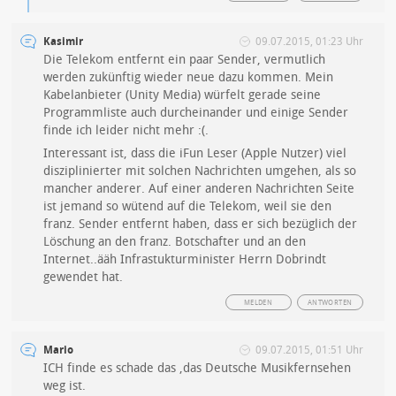
Kasimir
09.07.2015, 01:23 Uhr
Die Telekom entfernt ein paar Sender, vermutlich
werden zukünftig wieder neue dazu kommen. Mein
Kabelanbieter (Unity Media) würfelt gerade seine
Programmliste auch durcheinander und einige Sender
finde ich leider nicht mehr :(.
Interessant ist, dass die iFun Leser (Apple Nutzer) viel
disziplinierter mit solchen Nachrichten umgehen, als so
mancher anderer. Auf einer anderen Nachrichten Seite
ist jemand so wütend auf die Telekom, weil sie den
franz. Sender entfernt haben, dass er sich bezüglich der
Löschung an den franz. Botschafter und an den
Internet..ääh Infrastukturminister Herrn Dobrindt
gewendet hat.
MELDEN
ANTWORTEN
Mario
09.07.2015, 01:51 Uhr
ICH finde es schade das ,das Deutsche Musikfernsehen
weg ist.