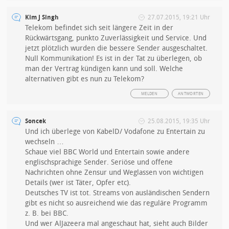
Kim J Singh
27.07.2015, 19:21 Uhr
Telekom befindet sich seit längere Zeit in der
Rückwärtsgang, punkto Zuverlässigkeit und Service. Und
jetzt plötzlich wurden die bessere Sender ausgeschaltet.
Null Kommunikation! Es ist in der Tat zu überlegen, ob
man der Vertrag kündigen kann und soll. Welche
alternativen gibt es nun zu Telekom?
MELDEN
ANTWORTEN
Soncek
25.08.2015, 19:35 Uhr
Und ich überlege von KabelD/ Vodafone zu Entertain zu
wechseln …
Schaue viel BBC World und Entertain sowie andere
englischsprachige Sender. Seriöse und offene
Nachrichten ohne Zensur und Weglassen von wichtigen
Details (wer ist Täter, Opfer etc).
Deutsches TV ist tot. Streams von ausländischen Sendern
gibt es nicht so ausreichend wie das reguläre Programm
z. B. bei BBC.
Und wer AlJazeera mal angeschaut hat, sieht auch Bilder