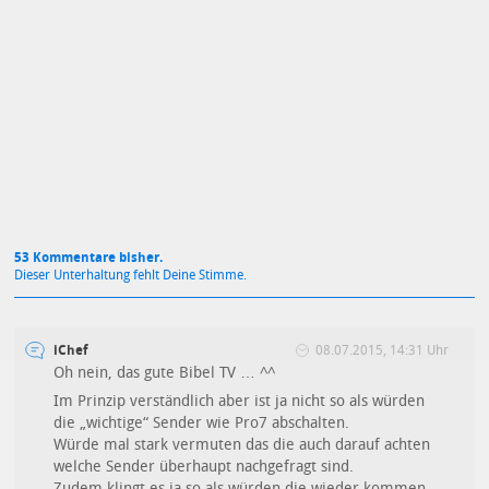
Mit Absendung stimmst du unseren
Datenschutzbestimmungen
zu
53 Kommentare bisher.
Dieser Unterhaltung fehlt Deine Stimme.
iChef
08.07.2015, 14:31 Uhr
Oh nein, das gute Bibel TV … ^^
Im Prinzip verständlich aber ist ja nicht so als würden
die „wichtige“ Sender wie Pro7 abschalten.
Würde mal stark vermuten das die auch darauf achten
welche Sender überhaupt nachgefragt sind.
Zudem klingt es ja so als würden die wieder kommen