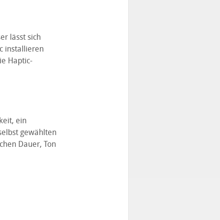
r lässt sich
installieren
ie Haptic-
eit, ein
 selbst gewählten
achen Dauer, Ton