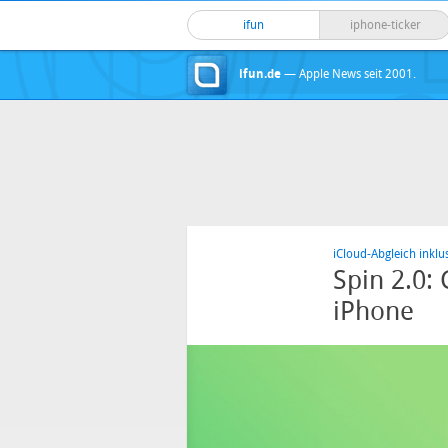
ifun
iphone-ticker
ifun.de
— Apple News seit 2001.
iCloud-Abgleich inklu
Spin 2.0:
iPhone