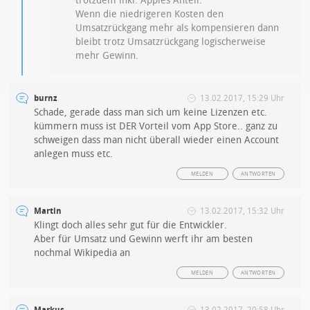
trotzdem inkl. Apples Anteil.
Wenn die niedrigeren Kosten den
Umsatzrückgang mehr als kompensieren dann
bleibt trotz Umsatzrückgang logischerweise
mehr Gewinn.
burnz
13.02.2017, 15:29 Uhr
Schade, gerade dass man sich um keine Lizenzen etc.
kümmern muss ist DER Vorteil vom App Store.. ganz zu
schweigen dass man nicht überall wieder einen Account
anlegen muss etc.
MELDEN
ANTWORTEN
Martin
13.02.2017, 15:32 Uhr
Klingt doch alles sehr gut für die Entwickler.
Aber für Umsatz und Gewinn werft ihr am besten
nochmal Wikipedia an
MELDEN
ANTWORTEN
Markus
13.02.2017, 20:58 Uhr