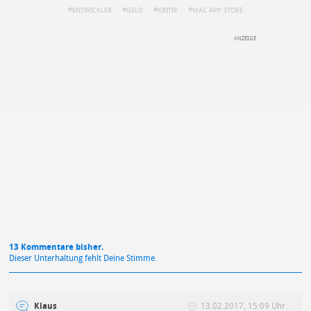
ENTWICKLER
GELD
KRITIK
MAC APP STORE
DEINE ANMERKUNG ZUM ARTIKEL
Mit Absendung stimmst du unseren
Datenschutzbestimmungen
zu
13 Kommentare bisher.
Dieser Unterhaltung fehlt Deine Stimme.
Klaus
13.02.2017, 15:09 Uhr