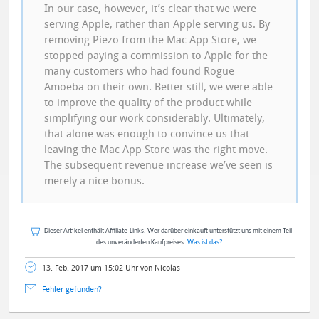
In our case, however, it’s clear that we were
serving Apple, rather than Apple serving us. By
removing Piezo from the Mac App Store, we
stopped paying a commission to Apple for the
many customers who had found Rogue
Amoeba on their own. Better still, we were able
to improve the quality of the product while
simplifying our work considerably. Ultimately,
that alone was enough to convince us that
leaving the Mac App Store was the right move.
The subsequent revenue increase we’ve seen is
merely a nice bonus.
Dieser Artikel enthält Affiliate-Links. Wer darüber einkauft unterstützt uns mit einem Teil
des unveränderten Kaufpreises.
Was ist das?
13. Feb. 2017 um 15:02 Uhr von Nicolas
Fehler gefunden?