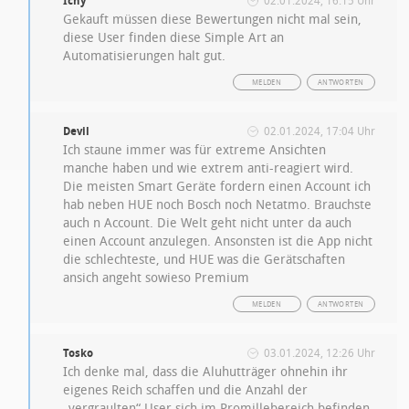
Ichy
02.01.2024, 16:15 Uhr
Gekauft müssen diese Bewertungen nicht mal sein,
diese User finden diese Simple Art an
Automatisierungen halt gut.
MELDEN
ANTWORTEN
Devil
02.01.2024, 17:04 Uhr
Ich staune immer was für extreme Ansichten
manche haben und wie extrem anti-reagiert wird.
Die meisten Smart Geräte fordern einen Account ich
hab neben HUE noch Bosch noch Netatmo. Brauchste
auch n Account. Die Welt geht nicht unter da auch
einen Account anzulegen. Ansonsten ist die App nicht
die schlechteste, und HUE was die Gerätschaften
ansich angeht sowieso Premium
MELDEN
ANTWORTEN
Tosko
03.01.2024, 12:26 Uhr
Ich denke mal, dass die Aluhutträger ohnehin ihr
eigenes Reich schaffen und die Anzahl der
„vergraulten“ User sich im Promillebereich befinden