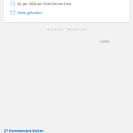
02. Jan. 2024 um 10:04 Uhr von Chris
Fehler gefunden?
ALL 4 HUE
PHILIPS HUE
DEINE ANMERKUNG ZUM ARTIKEL
Mit Absendung stimmst du unseren
Datenschutzbestimmungen
zu
27 Kommentare bisher.