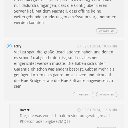
nur dadurch umgangen, dass die Config über deren
Server lief. Mit dem Nachteil, dass offline keine
weitergehenden Änderungen am System vorgenommen
werden konnten …
ANTWORTEN
Ichy
02.01.2024, 10:45 Uhr
Viel zu spät, die große Installationen haben und denen
es schon 1x abgeschmiert ist, so dass alles neu
eingerichtet werden musste. Die haben sich unter
Garantie eh schon was anders besorgt. Gibt ja mehr als
genügend Arten dass ganze umzusetzen und nicht auf
die Hue Bridge sowie die Hue Software angewiesen zu
sein.
MELDEN
ANTWORTEN
loverz
02.01.2024, 11:18 Uhr
Die, die was von sich halten sind umgestiegen auf
Phoscon oder Zigbee2MQTT