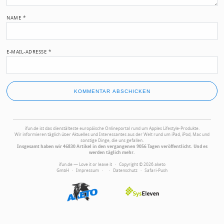
NAME
*
E-MAIL-ADRESSE
*
ifun.de ist das dienstälteste europäische Onlineportal rund um Apples Lifestyle-Produkte.
Wir informieren täglich über Aktuelles und Interessantes aus der Welt rund um iPad, iPod, Mac und
sonstige Dinge, die uns gefallen.
Insgesamt haben wir 46830 Artikel in den vergangenen 9056 Tagen veröffentlicht. Und es
werden täglich mehr.
ifun.de — Love it or leave it · Copyright © 2026 aketo
GmbH ·
Impressum
·
·
Datenschutz
·
Safari-Push