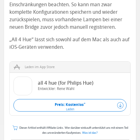
Einschränkungen beachten. So kann man zwar
komplette Konfigurationen speichern und wieder
zurückspielen, muss vorhandene Lampen bei einer
neuen Bridge zuvor jedoch manuell registrieren.
„All 4 Hue“ lässt sich sowohl auf dem Mac als auch auf
iOS-Geräten verwenden.
Laden im App Store
all 4 hue (for Philips Hue)
Entwickler:
Rene Wahl
+
Preis: Kostenlos
Laden
Dieser Artikel enthält Affiliate-Links. Wer darüber einkauft unterstützt uns mit einem Teil
des unveränderten Kaufpreises.
Was ist das?