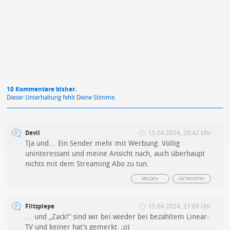
Mit Absendung stimmst du unseren
Datenschutzbestimmungen
zu
10 Kommentare bisher.
Dieser Unterhaltung fehlt Deine Stimme.
Devil
15.04.2024, 20:42 Uhr
Tja und… Ein Sender mehr mit Werbung. Völlig
uninteressant und meine Ansicht nach, auch überhaupt
nichts mit dem Streaming Abo zu tun.
MELDEN
ANTWORTEN
Flitzpiepe
15.04.2024, 21:09 Uhr
… und „Zack!“ sind wir bei wieder bei bezahltem Linear-
TV und keiner hat’s gemerkt. ;o)