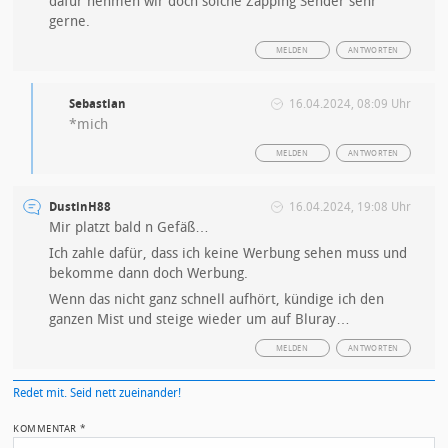
dafür nehmen wir doch solche Zapping Sender sehr
gerne.
MELDEN
ANTWORTEN
Sebastian
16.04.2024, 08:09 Uhr
*mich
MELDEN
ANTWORTEN
DustinH88
16.04.2024, 19:08 Uhr
Mir platzt bald n Gefäß…
Ich zahle dafür, dass ich keine Werbung sehen muss und
bekomme dann doch Werbung.
Wenn das nicht ganz schnell aufhört, kündige ich den
ganzen Mist und steige wieder um auf Bluray…
MELDEN
ANTWORTEN
Redet mit. Seid nett zueinander!
KOMMENTAR
*