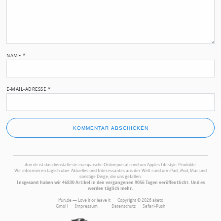
NAME
*
E-MAIL-ADRESSE
*
ifun.de ist das dienstälteste europäische Onlineportal rund um Apples Lifestyle-Produkte.
Wir informieren täglich über Aktuelles und Interessantes aus der Welt rund um iPad, iPod, Mac und
sonstige Dinge, die uns gefallen.
Insgesamt haben wir 46830 Artikel in den vergangenen 9056 Tagen veröffentlicht. Und es
werden täglich mehr.
ifun.de — Love it or leave it · Copyright © 2026 aketo
GmbH ·
Impressum
·
·
Datenschutz
·
Safari-Push