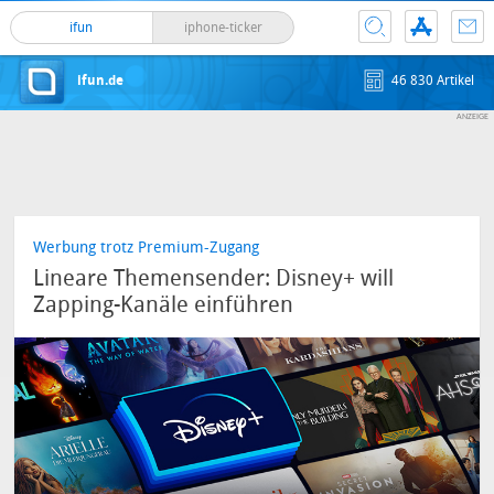
ifun
iphone-ticker
ifun.de
46 830 Artikel
Werbung trotz Premium-Zugang
Lineare Themensender: Disney+ will
Zapping-Kanäle einführen