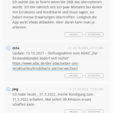
Ich würde das so feiern wenn die DKB das übernehmen
würde. Ich bin nämlich seit ein paar Monaten bei denen
mit Girokonto und Kreditkarte und muss sagen, sie
haben meine Erwartungen übertroffen. Lediglich die
App wirkt etwas altbacken. Aber daran kann man ja
arbeiten.
MELDEN
ANTWORTEN
thho
20.10.2021, 13:12 Uhr
Update: 15.10.2021 – Stellungnahme vom ADAC „Für
Bestandskunden ändert sich nichts“
https://www.adac.de/der-adac/ueber-uns-
se/aktuelles/kreditkarte-partnerwechsel/
MELDEN
ANTWORTEN
Jörg
31.03.2022, 17:32 Uhr
Ich habe heute , 31.3.2022, meine Kündigung zum
31.5.2022 erhalten. Mal sehen ob Amazon ersatz
schaffen kann
MELDEN
ANTWORTEN