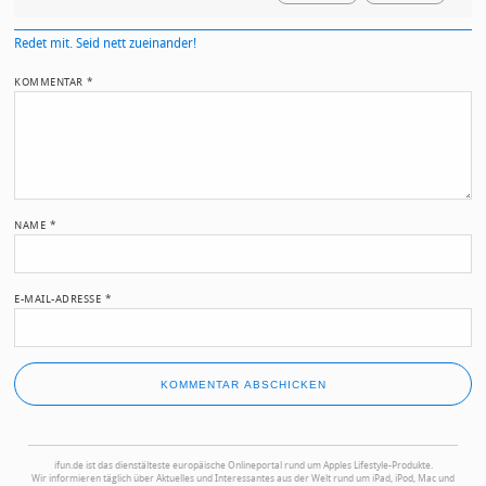
Redet mit. Seid nett zueinander!
KOMMENTAR
*
NAME
*
E-MAIL-ADRESSE
*
ifun.de ist das dienstälteste europäische Onlineportal rund um Apples Lifestyle-Produkte.
Wir informieren täglich über Aktuelles und Interessantes aus der Welt rund um iPad, iPod, Mac und