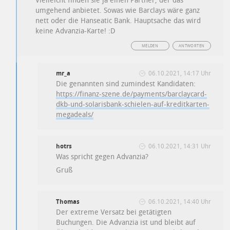
Vielleicht finden sie ja einen Partner, der das
umgehend anbietet. Sowas wie Barclays wäre ganz
nett oder die Hanseatic Bank. Hauptsache das wird
keine Advanzia-Karte! :D
MELDEN
ANTWORTEN
mr_a
06.10.2021, 14:17 Uhr
Die genannten sind zumindest Kandidaten:
https://finanz-szene.de/payments/barclaycard-
dkb-und-solarisbank-schielen-auf-kreditkarten-
megadeals/
hotrs
06.10.2021, 14:31 Uhr
Was spricht gegen Advanzia?
Gruß
Thomas
06.10.2021, 14:40 Uhr
Der extreme Versatz bei getätigten
Buchungen. Die Advanzia ist und bleibt auf