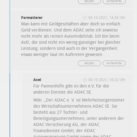
MELDEN
ANTWORTEN
Formatierer
06.10.2021, 14:36 Uhr
Man kann mit Geldgeschäften aber doch so einfach
Geld verdienen. Und dem ADAC sehe ich sowieso
nicht mehr als reinen Automobilclub. Ich bin beim
AvD, die sind nicht ein wenig günstiger bei gleicher
Leistung, sondern sind auch in der Vergangenheit
etwas weniger laut im Auftreten gewesen
MELDEN
ANTWORTEN
Axel
06.10.2021, 16:22 Uhr
Für Pannenhilfe gibt es den e.V, für die
anderen Dienste die ADAC SE.
Wiki: „
Der ADAC e. V. ist Mehrheitseigentümer
des Wirtschaftsunternehmens ADAC SE. Sie
besteht aus 27 Tochter- und
Beteiligungsunternehmen, unter anderem der
ADAC Versicherung AG, der ADAC
Finanzdienste GmbH, der ADAC
Autovermietung GmbH sowie der ADAC