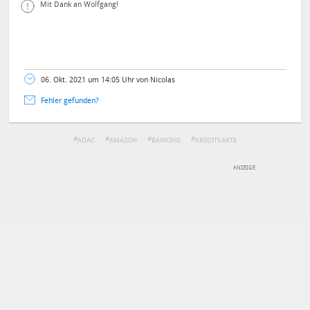
Mit Dank an Wolfgang!
06. Okt. 2021 um 14:05 Uhr von Nicolas
Fehler gefunden?
ADAC
AMAZON
BANKING
KREDITKARTE
DEINE ANMERKUNG ZUM ARTIKEL
Mit Absendung stimmst du unseren
Datenschutzbestimmungen
zu