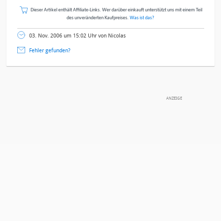
Dieser Artikel enthält Affiliate-Links. Wer darüber einkauft unterstützt uns mit einem Teil
des unveränderten Kaufpreises.
Was ist das?
03. Nov. 2006 um 15:02 Uhr von Nicolas
Fehler gefunden?
DEINE ANMERKUNG ZUM ARTIKEL
Mit Absendung stimmst du unseren
Datenschutzbestimmungen
zu