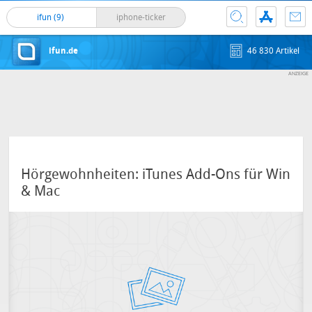
ifun (9)
iphone-ticker
ifun.de
46 830 Artikel
Hörgewohnheiten: iTunes Add-Ons für Win
& Mac