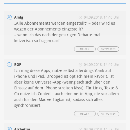
Alnig
04.09.2018, 14:40 Uhr
„Alle Abonnements werden eingestellt“ – oder wird es
wegen der Abonnements eingestellt?
– wenn ich das nach der gestrigen Debatte mal
ketzerisch so fragen darf …
MELDEN
ANTWORTEN
ROP
04.09.2018, 14:49 Uhr
Ich mag diese Apps, nutze selbst allerdings Yoink auf
iPhone und iPad. Dropped ist optisch mein Favorit, ist
aber keine Universal-App (wenngleich sich über den
Einsatz auf dem iPhone streiten lässt). Für Links, Texte &
Co nutze ich Copied – auch eine nette App, die vor allem
auch für den Mac verfügbar ist, sodass sich alles
synchronisiert.
MELDEN
ANTWORTEN
Archetim
04.09.2018, 14:52 Uhr