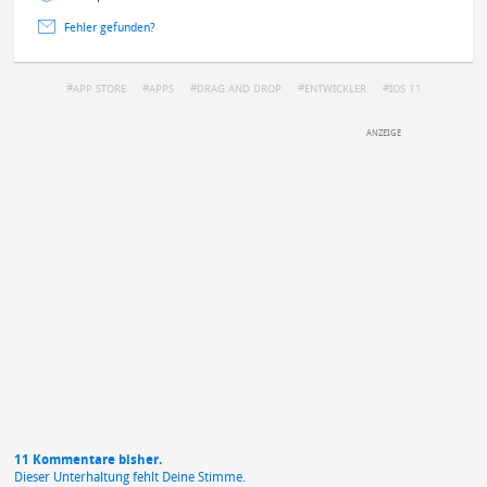
Fehler gefunden?
APP STORE
APPS
DRAG AND DROP
ENTWICKLER
IOS 11
IPAD
DEINE ANMERKUNG ZUM ARTIKEL
Mit Absendung stimmst du unseren
Datenschutzbestimmungen
zu
11 Kommentare bisher.
Dieser Unterhaltung fehlt Deine Stimme.