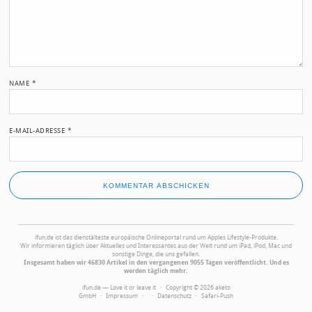
NAME
*
E-MAIL-ADRESSE
*
ifun.de ist das dienstälteste europäische Onlineportal rund um Apples Lifestyle-Produkte.
Wir informieren täglich über Aktuelles und Interessantes aus der Welt rund um iPad, iPod, Mac und
sonstige Dinge, die uns gefallen.
Insgesamt haben wir 46830 Artikel in den vergangenen 9055 Tagen veröffentlicht. Und es
werden täglich mehr.
ifun.de — Love it or leave it · Copyright © 2026 aketo
GmbH ·
Impressum
·
·
Datenschutz
·
Safari-Push