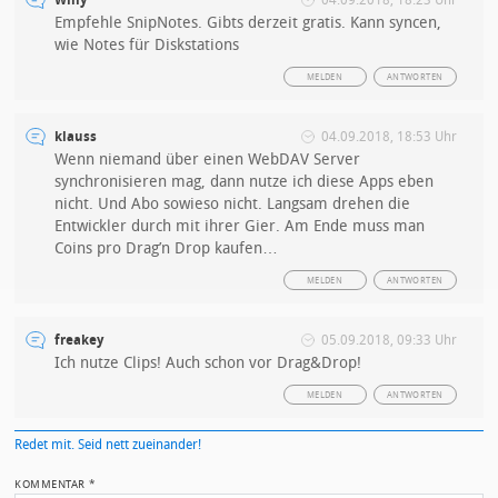
Willy
04.09.2018, 18:23 Uhr
Empfehle SnipNotes. Gibts derzeit gratis. Kann syncen,
wie Notes für Diskstations
MELDEN
ANTWORTEN
klauss
04.09.2018, 18:53 Uhr
Wenn niemand über einen WebDAV Server
synchronisieren mag, dann nutze ich diese Apps eben
nicht. Und Abo sowieso nicht. Langsam drehen die
Entwickler durch mit ihrer Gier. Am Ende muss man
Coins pro Drag’n Drop kaufen…
MELDEN
ANTWORTEN
freakey
05.09.2018, 09:33 Uhr
Ich nutze Clips! Auch schon vor Drag&Drop!
MELDEN
ANTWORTEN
Redet mit. Seid nett zueinander!
KOMMENTAR
*