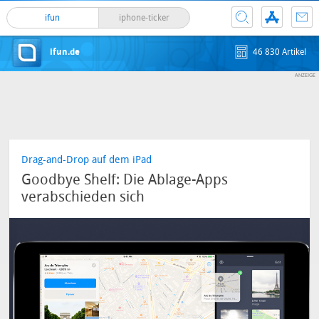
ifun
iphone-ticker
ifun.de
46 830 Artikel
Drag-and-Drop auf dem iPad
Goodbye Shelf: Die Ablage-Apps
verabschieden sich