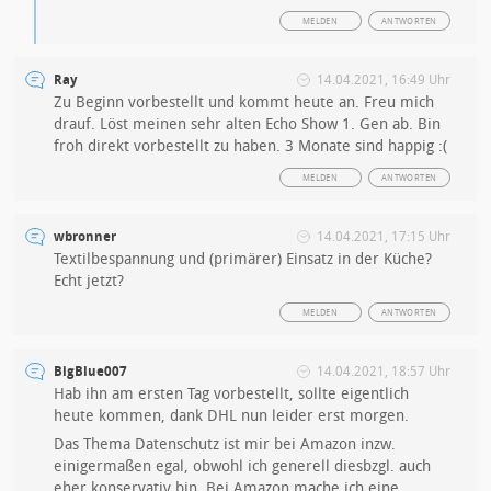
MELDEN
ANTWORTEN
Ray
14.04.2021, 16:49 Uhr
Zu Beginn vorbestellt und kommt heute an. Freu mich
drauf. Löst meinen sehr alten Echo Show 1. Gen ab. Bin
froh direkt vorbestellt zu haben. 3 Monate sind happig :(
MELDEN
ANTWORTEN
wbronner
14.04.2021, 17:15 Uhr
Textilbespannung und (primärer) Einsatz in der Küche?
Echt jetzt?
MELDEN
ANTWORTEN
BigBlue007
14.04.2021, 18:57 Uhr
Hab ihn am ersten Tag vorbestellt, sollte eigentlich
heute kommen, dank DHL nun leider erst morgen.
Das Thema Datenschutz ist mir bei Amazon inzw.
einigermaßen egal, obwohl ich generell diesbzgl. auch
eher konservativ bin. Bei Amazon mache ich eine