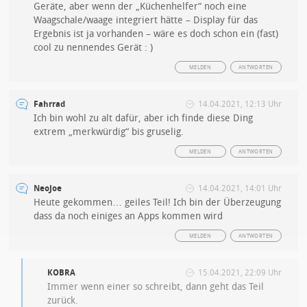
Geräte, aber wenn der „Küchenhelfer“ noch eine
Waagschale/waage integriert hätte – Display für das
Ergebnis ist ja vorhanden – wäre es doch schon ein (fast)
cool zu nennendes Gerät : )
MELDEN
ANTWORTEN
Fahrrad
14.04.2021, 12:13 Uhr
Ich bin wohl zu alt dafür, aber ich finde diese Ding
extrem „merkwürdig“ bis gruselig.
MELDEN
ANTWORTEN
NeoJoe
14.04.2021, 14:01 Uhr
Heute gekommen… geiles Teil! Ich bin der Überzeugung
dass da noch einiges an Apps kommen wird
MELDEN
ANTWORTEN
KOBRA
15.04.2021, 22:09 Uhr
Immer wenn einer so schreibt, dann geht das Teil
zurück.