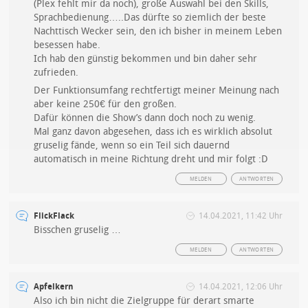
(Plex fehlt mir da noch), große Auswahl bei den Skills,
Sprachbedienung…..Das dürfte so ziemlich der beste
Nachttisch Wecker sein, den ich bisher in meinem Leben
besessen habe.
Ich hab den günstig bekommen und bin daher sehr
zufrieden.
Der Funktionsumfang rechtfertigt meiner Meinung nach
aber keine 250€ für den großen.
Dafür können die Show’s dann doch noch zu wenig.
Mal ganz davon abgesehen, dass ich es wirklich absolut
gruselig fände, wenn so ein Teil sich dauernd
automatisch in meine Richtung dreht und mir folgt :D
MELDEN
ANTWORTEN
FlickFlack
14.04.2021, 11:42 Uhr
Bisschen gruselig …
MELDEN
ANTWORTEN
Apfelkern
14.04.2021, 12:06 Uhr
Also ich bin nicht die Zielgruppe für derart smarte