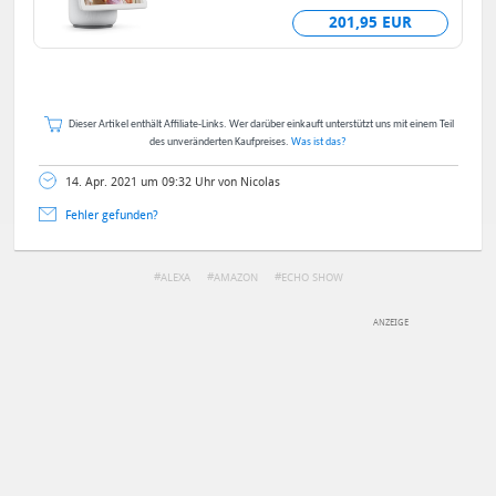
Bewegungsfunktion, Weiß, mit
201,95 EUR
Alexa+ Early Access
Dieser Artikel enthält Affiliate-Links. Wer darüber einkauft unterstützt uns mit einem Teil
des unveränderten Kaufpreises.
Was ist das?
14. Apr. 2021 um 09:32 Uhr von Nicolas
Fehler gefunden?
ALEXA
AMAZON
ECHO SHOW
DEINE ANMERKUNG ZUM ARTIKEL
Mit Absendung stimmst du unseren
Datenschutzbestimmungen
zu