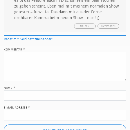
es b) das Feature auch in D schon seit ein paar Wochen
zu geben scheint. Eben mal mit meinem normalen Show
getestet – funzt 1a. Das dann mit aus der Ferne
drehbarer Kamera beim neuen Show – nice! ;)
MELDEN
ANTWORTEN
Redet mit. Seid nett zueinander!
KOMMENTAR
*
NAME
*
E-MAIL-ADRESSE
*