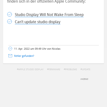
finden sich in der offiziellen Apple Community:
Studio Display Will Not Wake From Sleep
Can’t update studio display
11. Apr. 2022 um 09:49 Uhr von Nicolas
Fehler gefunden?
APPLE STUDIO DISPLAY
FIRMWARE
PROBLEME
UPDATE
DEINE ANMERKUNG ZUM ARTIKEL