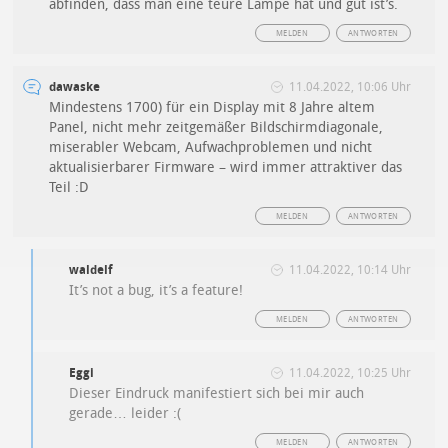
abfinden, dass man eine teure Lampe hat und gut ist’s.
MELDEN
ANTWORTEN
dawaske
11.04.2022, 10:06 Uhr
Mindestens 1700) für ein Display mit 8 Jahre altem
Panel, nicht mehr zeitgemäßer Bildschirmdiagonale,
miserabler Webcam, Aufwachproblemen und nicht
aktualisierbarer Firmware – wird immer attraktiver das
Teil :D
MELDEN
ANTWORTEN
waldelf
11.04.2022, 10:14 Uhr
It’s not a bug, it’s a feature!
MELDEN
ANTWORTEN
Eggi
11.04.2022, 10:25 Uhr
Dieser Eindruck manifestiert sich bei mir auch
gerade… leider :(
MELDEN
ANTWORTEN