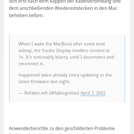
sich erst nach dem Kappen der Kabelverbindung und
dem anschließenden Wiedereinstecken in den Mac
beheben ließen.
When I wake the MacBook after some time
asleep, the Studio Display renders content at
1x. It’s noticeably blurry, until I disconnect and
reconnect it.
Happened twice already since updating to the
latest firmware last night.
— 0xFabio.eth (@fabiogiolito)
April 7, 2022
Anwenderberichte zu den geschilderten Probleme