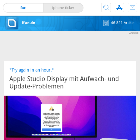
ifun
iphone-ticker
ifun.de
46 821 Artikel
"Try again in an hour."
Apple Studio Display mit Aufwach- und
Update-Problemen