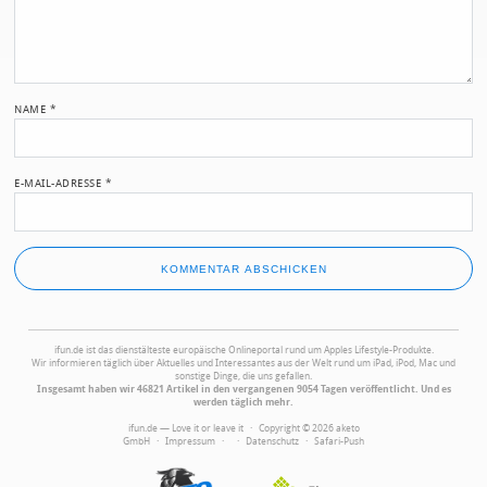
NAME
*
E-MAIL-ADRESSE
*
ifun.de ist das dienstälteste europäische Onlineportal rund um Apples Lifestyle-Produkte.
Wir informieren täglich über Aktuelles und Interessantes aus der Welt rund um iPad, iPod, Mac und
sonstige Dinge, die uns gefallen.
Insgesamt haben wir 46821 Artikel in den vergangenen 9054 Tagen veröffentlicht. Und es
werden täglich mehr.
ifun.de — Love it or leave it · Copyright © 2026 aketo
GmbH ·
Impressum
·
·
Datenschutz
·
Safari-Push